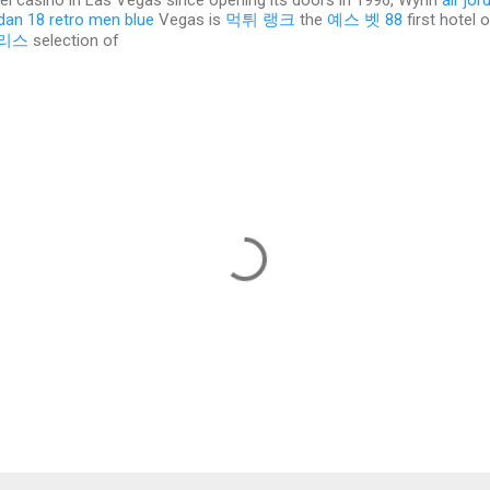
tel casino in Las Vegas since opening its doors in 1996, Wynn
air jo
rdan 18 retro men blue
Vegas is
먹튀 랭크
the
예스 벳 88
first hotel 
리스
selection of