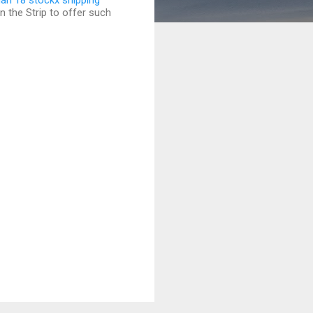
rdan 18 stockx shipping
on the Strip to offer such