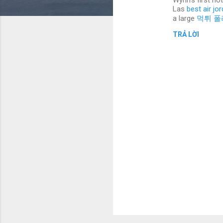
Wynn's first ho
ậ
Las
best air jo
a large
먹튀 폴
n
TRẢ LỜI
x
é
t
Đ
ă
n