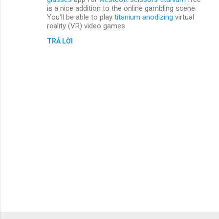
is a nice addition to the online gambling scene.
x
You'll be able to play
titanium anodizing
virtual
é
reality (VR) video games
t
TRẢ LỜI
Đ
ă