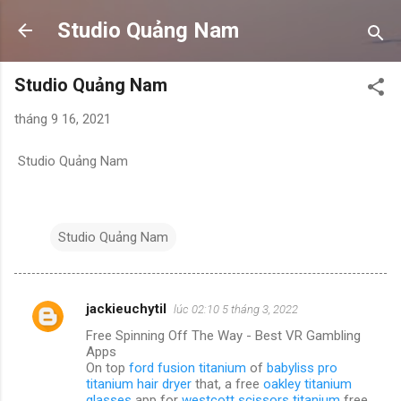
Chuyển đến nội dung chính
Studio Quảng Nam
Studio Quảng Nam
tháng 9 16, 2021
Studio Quảng Nam
Studio Quảng Nam
jackieuchytil
lúc 02:10 5 tháng 3, 2022
N
Free Spinning Off The Way - Best VR Gambling
h
Apps
ậ
On top
ford fusion titanium
of
babyliss pro
titanium hair dryer
that, a free
oakley titanium
n
glasses
app for
westcott scissors titanium
free