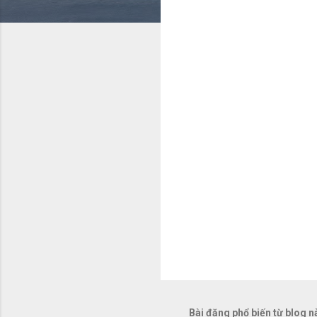
n
x
é
t
Bài đăng phổ biến từ blog n